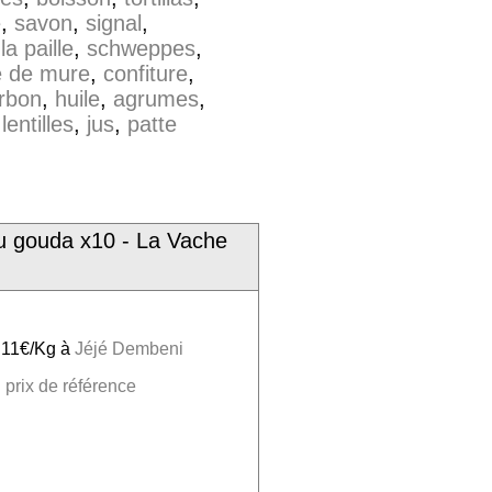
e
,
savon
,
signal
,
,
la paille
,
schweppes
,
e de mure
,
confiture
,
urbon
,
huile
,
agrumes
,
,
lentilles
,
jus
,
patte
u gouda x10 - La Vache
g
t 11€/Kg à
Jéjé Dembeni
 prix de référence