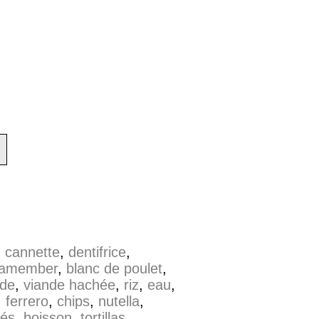
,
cannette
,
dentifrice
,
amember
,
blanc de poulet
,
nde
,
viande hachée
,
riz
,
eau
,
,
ferrero
,
chips
,
nutella
,
hés
,
boisson
,
tortillas
,