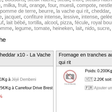
e
,
milka
,
fruit
,
orange
,
four
,
muesli
,
compote
,
nestl
pomme de terre
,
beurre
,
la vache qui rit
,
cheddar
e
,
jacquet
,
confiture intense
,
lessive
,
intense
,
gelé
uf
,
lait bébé
,
tortilla
,
alcool
,
pizza
,
fécule
,
royal bo
omme
,
legume
,
tomate
,
heineken
,
lait
,
nido
,
sucre
che
heddar x10 - La Vache
Fromage en tranches a
qui rit
Poids: 0.200K
1€/Kg à
Jéjé Dembeni
🇾🇹 2.20€ soi
25€/Kg à Carrefour Drive Brest
🇫🇷
Ajouter un
%