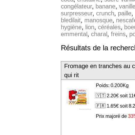
congélateur
,
banane
,
vanill
surpresseur
,
crunch
,
paille
,
bledilait
,
manosque
,
nescaf
hygiène
,
lion
,
céréales
,
boe
emmental
,
charal
,
freins
,
p
Résultats de la recher
Fromage en tranches au c
qui rit
Poids: 0.200Kg
🇾🇹 2.20€ soit 1
🇫🇷 1.65€ soit 8.
Prix majoré de
33