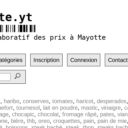
te.yt
aboratif des prix à Mayotte
atégories
Inscription
Connexion
Contact
s
,
haribo
,
conserves
,
tomates
,
haricot
,
desperados
efort
,
tournesol
,
lait en poudre
,
mastic
,
vinaigre
,
c
age
,
chocapic
,
chocolat
,
fromage râpé
,
pates
,
via
one
,
bière
,
thb
,
oreo
,
croquettes
,
pain
,
pain de mie
é
,
boissons
,
steak haché
,
steak
,
thon
,
steaks hac