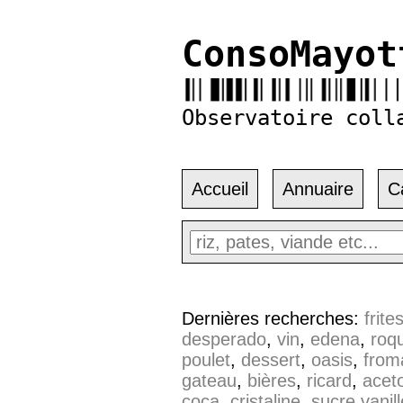
ConsoMayot
Observatoire coll
Accueil
Annuaire
C
Dernières recherches:
frite
desperado
,
vin
,
edena
,
roqu
poulet
,
dessert
,
oasis
,
from
gateau
,
bières
,
ricard
,
acet
coca
,
cristaline
,
sucre vanill