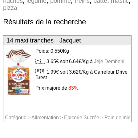
hachés
,
legume
,
pomme
,
freins
,
patte
,
mastic
,
pizza
Résultats de la recherche
14 maxi tranches - Jacquet
Poids: 0.550Kg
🇾🇹 3.65€ soit 6.64€/Kg à
Jéjé Dembeni
🇫🇷 1.99€ soit 3.62€/Kg à Carrefour Drive
Brest
Prix majoré de
83%
Catégorie
>
Alimentation
>
Epicerie Sucrée
>
Pain de mie