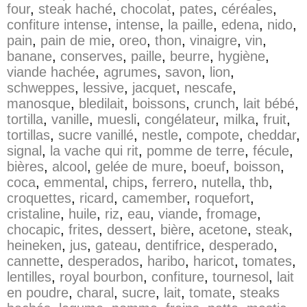
four
,
steak haché
,
chocolat
,
pates
,
céréales
,
confiture intense
,
intense
,
la paille
,
edena
,
nido
,
pain
,
pain de mie
,
oreo
,
thon
,
vinaigre
,
vin
,
banane
,
conserves
,
paille
,
beurre
,
hygiène
,
viande hachée
,
agrumes
,
savon
,
lion
,
schweppes
,
lessive
,
jacquet
,
nescafe
,
manosque
,
bledilait
,
boissons
,
crunch
,
lait bébé
,
tortilla
,
vanille
,
muesli
,
congélateur
,
milka
,
fruit
,
tortillas
,
sucre vanillé
,
nestle
,
compote
,
cheddar
,
signal
,
la vache qui rit
,
pomme de terre
,
fécule
,
bières
,
alcool
,
gelée de mure
,
boeuf
,
boisson
,
coca
,
emmental
,
chips
,
ferrero
,
nutella
,
thb
,
croquettes
,
ricard
,
camember
,
roquefort
,
cristaline
,
huile
,
riz
,
eau
,
viande
,
fromage
,
chocapic
,
frites
,
dessert
,
bière
,
acetone
,
steak
,
heineken
,
jus
,
gateau
,
dentifrice
,
desperado
,
cannette
,
desperados
,
haribo
,
haricot
,
tomates
,
lentilles
,
royal bourbon
,
confiture
,
tournesol
,
lait
en poudre
,
charal
,
sucre
,
lait
,
tomate
,
steaks