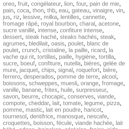
oreo
,
fruit
,
congélateur
,
lion
,
four
,
pain de mie
,
pain
,
coca
,
thon
,
thb
,
eau
,
gateau
,
vinaigre
,
vin
,
jus
,
riz
,
lessive
,
milka
,
lentilles
,
cannette
,
fromage râpé
,
royal bourbon
,
charal
,
acetone
,
sucre vanillé
,
intense
,
confiture intense
,
dessert
,
steak haché
,
steaks hachés
,
steak
,
agrumes
,
bledilait
,
oasis
,
poulet
,
blanc de
poulet
,
crunch
,
cristaline
,
la paille
,
ricard
,
la
vache qui rit
,
tortillas
,
paille
,
hygiène
,
tortilla
,
sucre
,
boeuf
,
confiture
,
nutella
,
bières
,
gelée de
mure
,
jacquet
,
chips
,
signal
,
roquefort
,
bière
,
ferrero
,
desperados
,
pomme de terre
,
alcool
,
boissons
,
schweppes
,
muesli
,
orange
,
fromage
,
vanille
,
banane
,
frites
,
huile
,
surpresseur
,
savon
,
beurre
,
chocapic
,
conserves
,
viande
,
compote
,
cheddar
,
lait
,
tomate
,
legume
,
pizza
,
pomme
,
mastic
,
lait en poudre
,
haricot
,
tournesol
,
dentifrice
,
manosque
,
nescafe
,
croquettes
,
boisson
,
fécule
,
viande hachée
,
lait