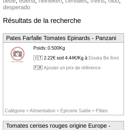
bébé
,
edena
,
heineken
,
céréales
,
freins
,
nido
,
desperado
Résultats de la recherche
Pates Farfalle Tomates Epinards - Panzani
Poids: 0.500Kg
🇾🇹 2.22€ soit 4.44€/Kg à
Douka Be Iloni
🇫🇷
Ajouter un prix de référence
Catégorie
>
Alimentation
>
Epicerie Salée
>
Pâtes
Tomates cerises rouges origine Europe -