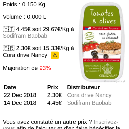
Poids : 0.150 Kg
Volume : 0.000 L
🇾🇹 4.45€ soit 29.67€/Kg à
Sodifram Baobab
🇫🇷 2.30€ soit 15.33€/Kg à
Cora drive Nancy
⚠
Majoration de
93%
Date
Prix
Distributeur
22 Dec 2018
2.30€
Cora drive Nancy
14 Dec 2018
4.45€
Sodifram Baobab
Vous avez constaté un autre prix ?
Inscrivez-
vous
afin de l'ajouter et d'en faire bénécifier la