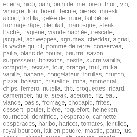
edena
,
nido
,
pain
,
pain de mie
,
oreo
,
thon
,
vin
,
vinaigre
,
lion
,
boeuf
,
fécule
,
bières
,
muesli
,
alcool
,
tortilla
,
gelée de mure
,
lait bébé
,
fromage râpé
,
bledilait
,
manosque
,
steak
haché
,
hygiène
,
viande hachée
,
nescafe
,
jacquet
,
schweppes
,
agrumes
,
cheddar
,
signal
,
la vache qui rit
,
pomme de terre
,
conserves
,
paille
,
blanc de poulet
,
beurre
,
savon
,
surpresseur
,
boissons
,
nestle
,
sucre vanillé
,
compote
,
lessive
,
four
,
orange
,
fruit
,
milka
,
vanille
,
banane
,
congélateur
,
tortillas
,
crunch
,
pizza
,
boisson
,
cristaline
,
coca
,
emmental
,
chips
,
ferrero
,
nutella
,
thb
,
croquettes
,
ricard
,
camember
,
huile
,
steak
,
acetone
,
riz
,
eau
,
viande
,
oasis
,
fromage
,
chocapic
,
frites
,
dessert
,
poulet
,
bière
,
roquefort
,
heineken
,
tournesol
,
dentifrice
,
desperado
,
cannette
,
desperados
,
haribo
,
haricot
,
tomates
,
lentilles
,
royal bourbon
,
lait en poudre
,
mastic
,
patte
,
jus
,