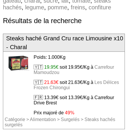
gateau
,
charal
,
sucre
,
lait
,
tomate
,
steaks
hachés
,
legume
,
pomme
,
freins
,
confiture
Résultats de la recherche
Steaks haché Grand Cru race Limousine x10
- Charal
Poids: 1.000Kg
🇾🇹
19.95€
soit 19.95€/Kg à
Carrefour
Mamoudzou
🇾🇹
21.63€
soit 21.63€/Kg à
Les Délices
Frozen Chirongui
🇫🇷 13.39€ soit 13.39€/Kg à Carrefour
Drive Brest
Prix majoré de
49%
Catégorie
>
Alimentation
>
Surgelés
>
Steaks hachés
surgelés