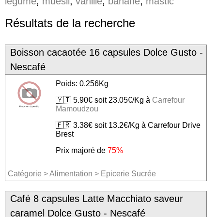
legume
,
muesli
,
vanille
,
banane
,
mastic
Résultats de la recherche
Boisson cacaotée 16 capsules Dolce Gusto -
Nescafé
Poids: 0.256Kg
🇾🇹 5.90€ soit 23.05€/Kg à
Carrefour
Mamoudzou
🇫🇷 3.38€ soit 13.2€/Kg à Carrefour Drive
Brest
Prix majoré de
75%
Catégorie
>
Alimentation
>
Epicerie Sucrée
Café 8 capsules Latte Macchiato saveur
caramel Dolce Gusto - Nescafé