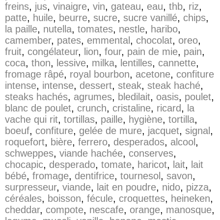
freins
,
jus
,
vinaigre
,
vin
,
gateau
,
eau
,
thb
,
riz
,
patte
,
huile
,
beurre
,
sucre
,
sucre vanillé
,
chips
,
la paille
,
nutella
,
tomates
,
nestle
,
haribo
,
camember
,
pates
,
emmental
,
chocolat
,
oreo
,
fruit
,
congélateur
,
lion
,
four
,
pain de mie
,
pain
,
coca
,
thon
,
lessive
,
milka
,
lentilles
,
cannette
,
fromage râpé
,
royal bourbon
,
acetone
,
confiture
intense
,
intense
,
dessert
,
steak
,
steak haché
,
steaks hachés
,
agrumes
,
bledilait
,
oasis
,
poulet
,
blanc de poulet
,
crunch
,
cristaline
,
ricard
,
la
vache qui rit
,
tortillas
,
paille
,
hygiène
,
tortilla
,
boeuf
,
confiture
,
gelée de mure
,
jacquet
,
signal
,
roquefort
,
bière
,
ferrero
,
desperados
,
alcool
,
schweppes
,
viande hachée
,
conserves
,
chocapic
,
desperado
,
tomate
,
haricot
,
lait
,
lait
bébé
,
fromage
,
dentifrice
,
tournesol
,
savon
,
surpresseur
,
viande
,
lait en poudre
,
nido
,
pizza
,
céréales
,
boisson
,
fécule
,
croquettes
,
heineken
,
cheddar
,
compote
,
nescafe
,
orange
,
manosque
,