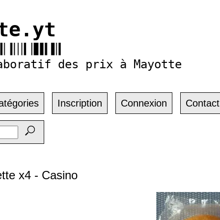
te.yt
aboratif des prix à Mayotte
atégories
Inscription
Connexion
Contact
tte x4 - Casino