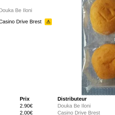
Douka Be Iloni
 Casino Drive Brest
⚠
Prix
Distributeur
2.90€
Douka Be Iloni
2.00€
Casino Drive Brest